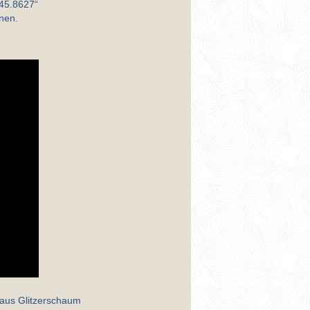
 45.8627“
nen.
 aus Glitzerschaum