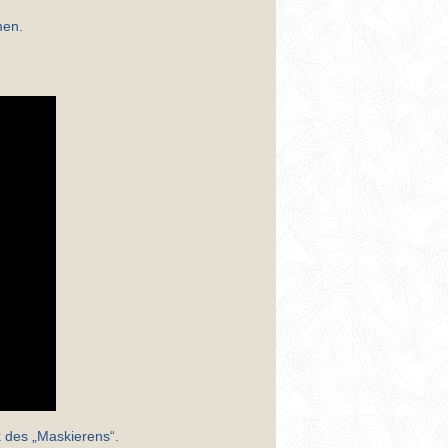
men.
k des „Maskierens“.