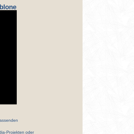
ablone
passenden
dia-Projekten oder