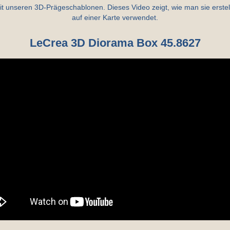
mit unseren 3D-Prägeschablonen. Dieses Video zeigt, wie man sie erstel
auf einer Karte verwendet.
LeCrea 3D Diorama Box 45.8627