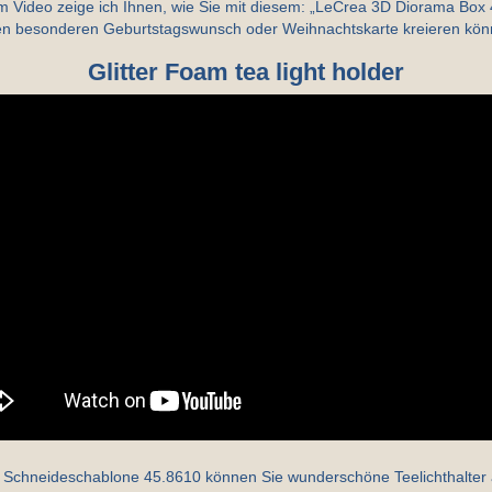
m Video zeige ich Ihnen, wie Sie mit diesem: „LeCrea 3D Diorama Box
en besonderen Geburtstagswunsch oder Weihnachtskarte kreieren kön
Glitter Foam tea light holder
 Schneideschablone 45.8610 können Sie wunderschöne Teelichthalter