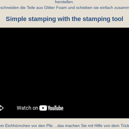
herstellen.
 schneiden die Teile aus Glitter Foam und schieben sie einfach zusam
Simple stamping with the stamping tool
in Eichhörnchen vor den Pilz....das machen Sie mit Hilfe von dem Tric