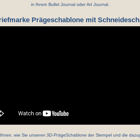
in Ihrem Bullet Journal oder Art Journal.
Briefmarke Prägeschablone mit Schneidesch
t Ihnen, wie Sie unseren 3D-PrägeSchablone der Stempel und die dazu