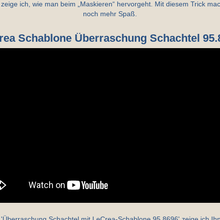
 zeige ich, wie man beim „Maskieren“ hervorgeht. Mit diesem Trick ma
noch mehr Spaß.
rea Schablone Überraschung Schachtel 95.
 'Überraschung Schachtel mit LeCrea-Schablone 95.8696' zeige ich Ihn