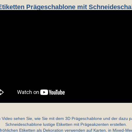
Etiketten Prägeschablone mit Schneidesch
m Video sehen Sie, wie Sie mit dem 3D Prägeschablone und der dazu 
Schneideschablone lustige Etiketten mit Prägeakzenten erstellen.
fröhlichen Etiketten als Dekoration verwenden auf Karten, in Mixed-Me