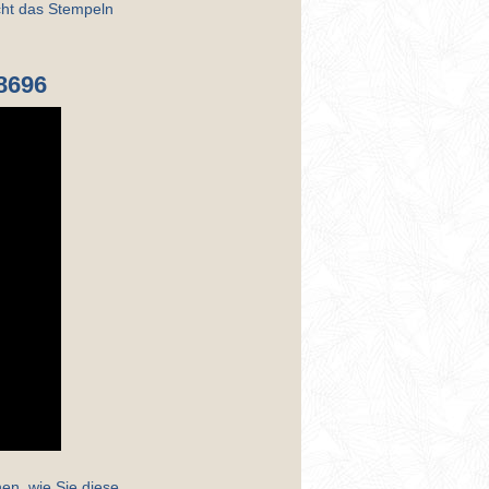
cht das Stempeln
8696
en, wie Sie diese