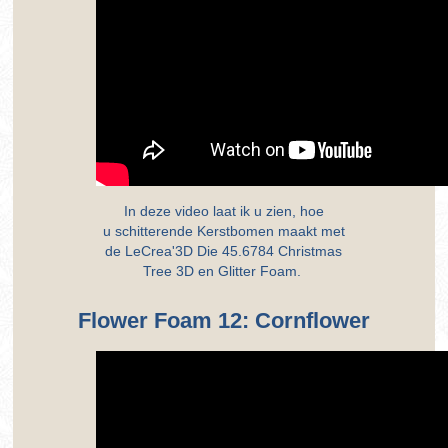
In deze video laat ik u zien, hoe
u schitterende Kerstbomen maakt met
de LeCrea'3D Die 45.6784 Christmas
Tree 3D en Glitter Foam.
Flower Foam 12: Cornflower