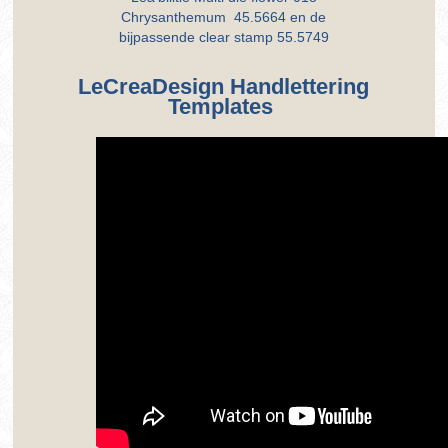
Chrysanthemum 45.5664 en de
bijpassende clear stamp 55.5749
LeCreaDesign Handlettering
Templates