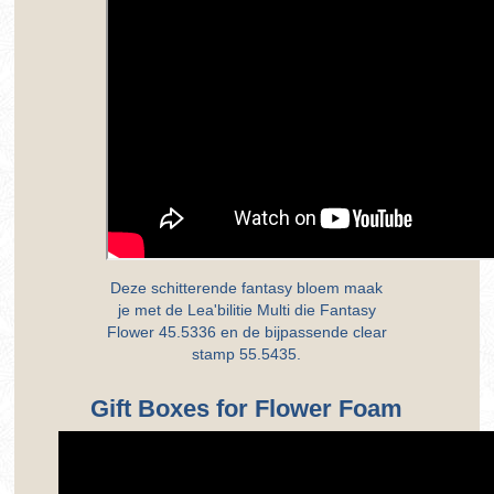
Deze schitterende fantasy bloem maak
je met de Lea'bilitie Multi die Fantasy
Flower 45.5336 en de bijpassende clear
stamp 55.5435.
Gift Boxes for Flower Foam