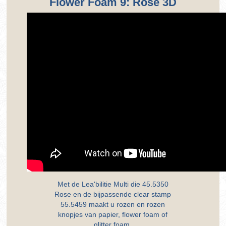
Flower Foam 9: Rose 3D
Met de Lea'bilitie Multi die 45.5350
Rose en de bijpassende clear stamp
55.5459 maakt u rozen en rozen
knopjes van papier, flower foam of
glitter foam.