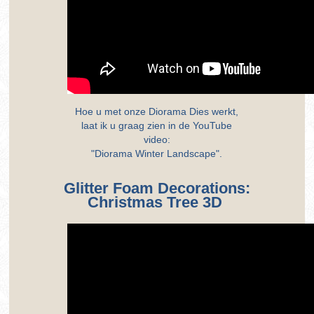
Hoe u met onze Diorama Dies werkt,
laat ik u graag zien in de YouTube
video:
"Diorama Winter Landscape".
Glitter Foam Decorations:
Christmas Tree 3D