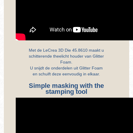
Met de LeCrea 3D Die 45.8610 maakt u
schitterende theelicht houder van Glitter
Foam.
U snijdt de onderdelen uit Glitter Foam
en schuift deze eenvoudig in elkaar.
Simple masking with the
stamping tool