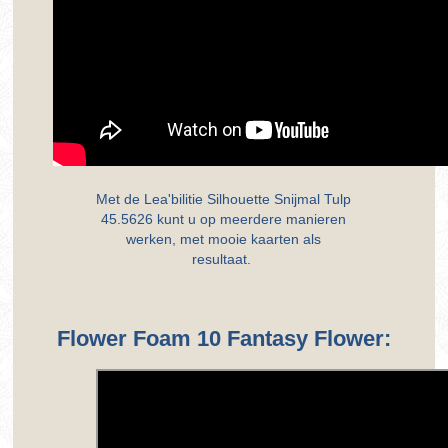
Met de Lea'bilitie Silhouette Snijmal Tulp
45.5626 kunt u op meerdere manieren
werken, met mooie kaarten als
resultaat.
Flower Foam 10 Fantasy Flower: