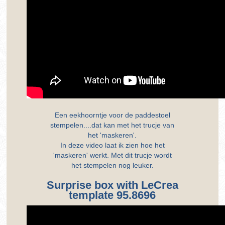
Een eekhoorntje voor de paddestoel
stempelen....dat kan met het trucje van
het 'maskeren'.
In deze video laat ik zien hoe het
'maskeren' werkt. Met dit trucje wordt
het stempelen nog leuker.
Surprise box with LeCrea
template 95.8696