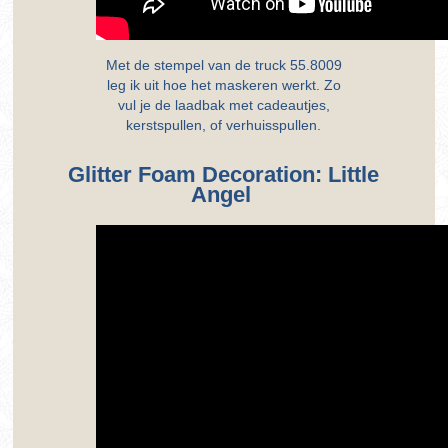
Met de stempel van de truck 55.8009
leg ik uit hoe het maskeren werkt. Zo
vul je de laadbak met cadeautjes,
kerstspullen, of verhuisspullen.
Glitter Foam Decoration: Little
Angel