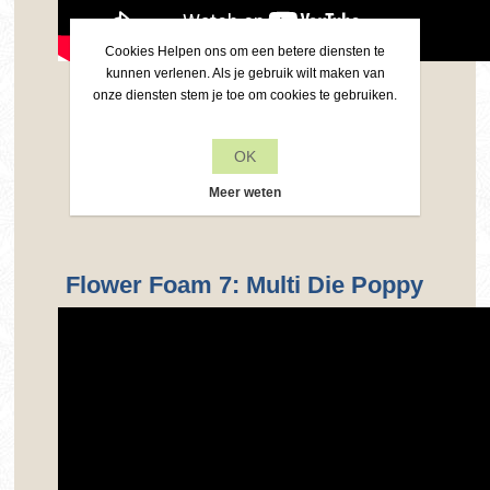
Cookies Helpen ons om een betere diensten te
kunnen verlenen. Als je gebruik wilt maken van
De LeCrea Combi dies hebben een
onze diensten stem je toe om cookies te gebruiken.
bijpassende stempel. Je kunt ze met
elkaar combineren, maar ook apart van
elkaar gebruiken. Op die wijze maak je
OK
originele kaarten die voor heel wat
Meer weten
gelegenheden geschikt zijn.
Flower Foam 7: Multi Die Poppy