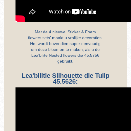
Met de 4 nieuwe 'Sticker & Foam
flowers sets' maakt u vrolijke decoraties.
Het wordt bovendien super eenvoudig
om deze bloemen te maken, als u de
Lea'bilite Nested flowers die 45.5756
gebruikt.
Lea'bilitie Silhouette die Tulip
45.5626: