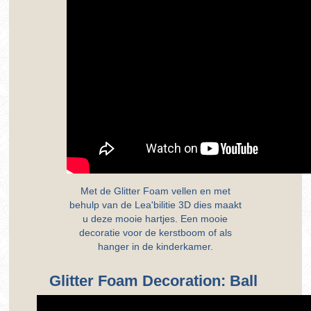
Met de Glitter Foam vellen en met
behulp van de Lea'bilitie 3D dies maakt
u deze mooie hartjes. Een mooie
decoratie voor de kerstboom of als
hanger in de kinderkamer.
Glitter Foam Decoration: Ball