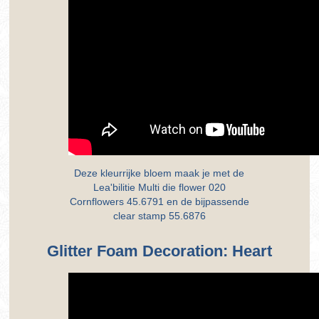
Deze kleurrijke bloem maak je met de
Lea'bilitie Multi die flower 020
Cornflowers 45.6791 en de bijpassende
clear stamp 55.6876
Glitter Foam Decoration: Heart