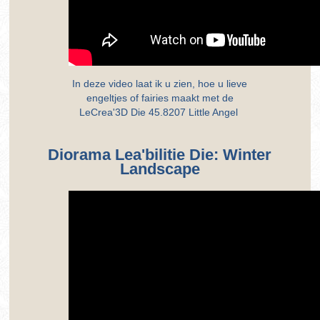
In deze video laat ik u zien, hoe u lieve
engeltjes of fairies maakt met de
LeCrea'3D Die 45.8207 Little Angel
Diorama Lea'bilitie Die: Winter
Landscape