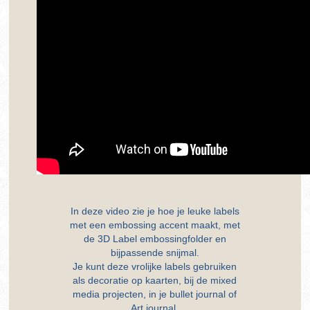
In deze video zie je hoe je leuke labels
met een embossing accent maakt, met
de 3D Label embossingfolder en
bijpassende snijmal.
Je kunt deze vrolijke labels gebruiken
als decoratie op kaarten, bij de mixed
media projecten, in je bullet journal of
Art journal.