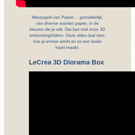
Waszegels van Papier.... gemakkelijk,
van diverse soorten papier, in de
kleuren die je wilt. Dat kan met onze 3D
embossingfolders. Deze video laat zien,
hoe je ermee werkt en zo een leuke
kaart maakt.
LeCrea 3D Diorama Box