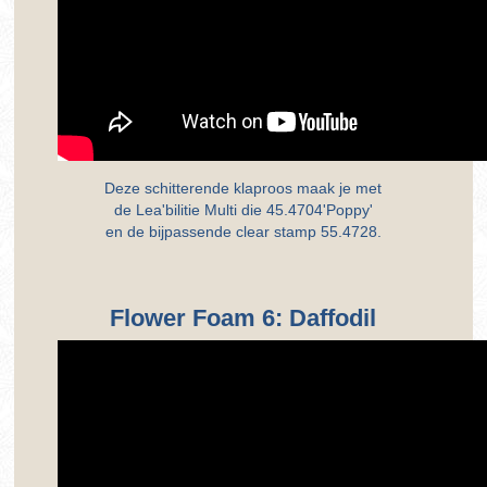
Deze schitterende klaproos maak je met
de Lea'bilitie Multi die 45.4704'Poppy'
en de bijpassende clear stamp 55.4728.
Flower Foam 6: Daffodil