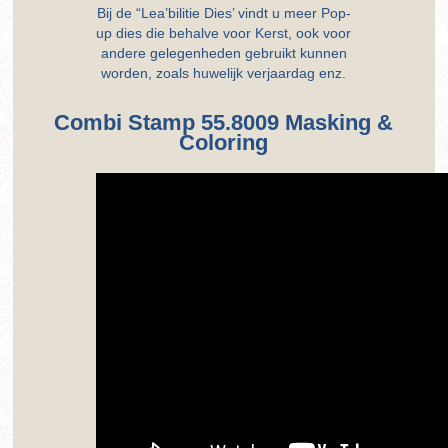
Bij de “Lea’bilitie Dies’ vindt u meer Pop-
up dies die behalve voor Kerst, ook voor
andere gelegenheden gebruikt kunnen
worden, zoals huwelijk verjaardag enz.
Combi Stamp 55.8009 Masking &
Coloring