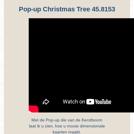
Pop-up Christmas Tree 45.8153
Met de Pop-up die van de Kerstboom
laat ik u zien, hoe u mooie dimensionale
kaarten maakt.