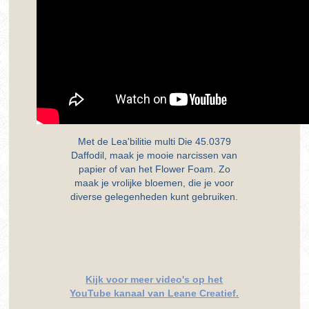
Met de Lea'bilitie multi Die 45.0379
Daffodil, maak je mooie narcissen van
papier of van het Flower Foam. Zo
maak je vrolijke bloemen, die je voor
diverse gelegenheden kunt gebruiken.
Kijk voor meer video's op het
YouTube kanaal van Leane Creatief.