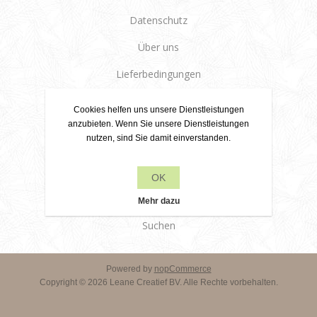
Datenschutz
Über uns
Lieferbedingungen
Kundendienst
Cookies helfen uns unsere Dienstleistungen
anzubieten. Wenn Sie unsere Dienstleistungen
Kontakt
nutzen, sind Sie damit einverstanden.
Produkte
OK
Kürzlich angesehen
Mehr dazu
Suchen
Powered by
nopCommerce
Copyright © 2026 Leane Creatief BV. Alle Rechte vorbehalten.