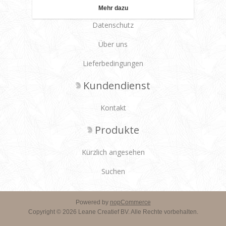
Leane Creatief
Mehr dazu
Datenschutz
Über uns
Lieferbedingungen
Kundendienst
Kontakt
Produkte
Kürzlich angesehen
Suchen
Powered by
nopCommerce
Copyright © 2026 Leane Creatief BV. Alle Rechte vorbehalten.