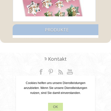
PRODUKTE
Kontakt
+31 6 22 79 49 42
Cookies helfen uns unsere Dienstleistungen
anzubieten. Wenn Sie unsere Dienstleistungen
info[at]leanecreatief.com
nutzen, sind Sie damit einverstanden.
Dronten, Niederlande
OK