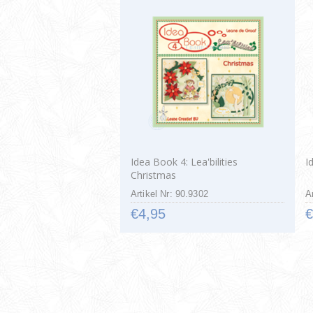
Idea Book 4: Lea'bilities
I
Christmas
Artikel Nr: 90.9302
A
€4,95
€