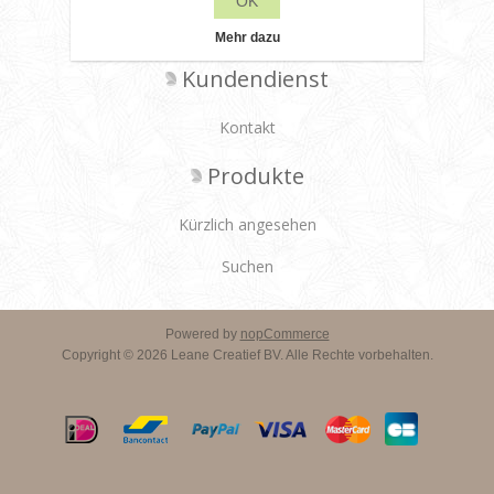
OK
Lieferbedingungen
Mehr dazu
Kundendienst
Kontakt
Produkte
Kürzlich angesehen
Suchen
Powered by
nopCommerce
Copyright © 2026 Leane Creatief BV. Alle Rechte vorbehalten.