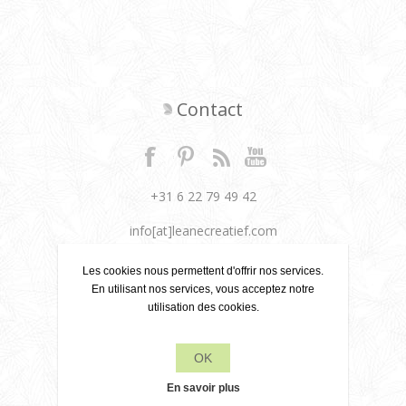
Contact
+31 6 22 79 49 42
info[at]leanecreatief.com
Dronten, Pays-Bas
Les cookies nous permettent d'offrir nos services.
En utilisant nos services, vous acceptez notre
Leane Creatief
utilisation des cookies.
Politique de confidentialité
OK
À propos de nous
En savoir plus