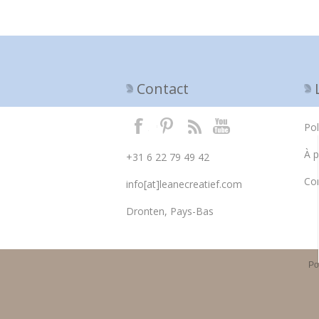
Contact
Pol
À 
+31 6 22 79 49 42
Con
info[at]leanecreatief.com
Dronten, Pays-Bas
Po