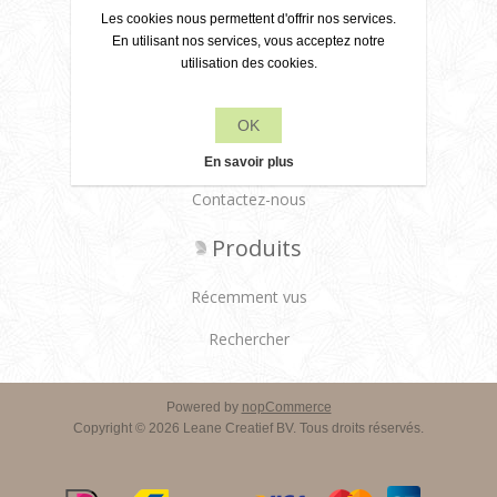
Politique de confidentialité
Les cookies nous permettent d'offrir nos services.
En utilisant nos services, vous acceptez notre
À propos de nous
utilisation des cookies.
Conditions de livraison
OK
Service client
En savoir plus
Contactez-nous
Produits
Récemment vus
Rechercher
Powered by
nopCommerce
Copyright © 2026 Leane Creatief BV. Tous droits réservés.