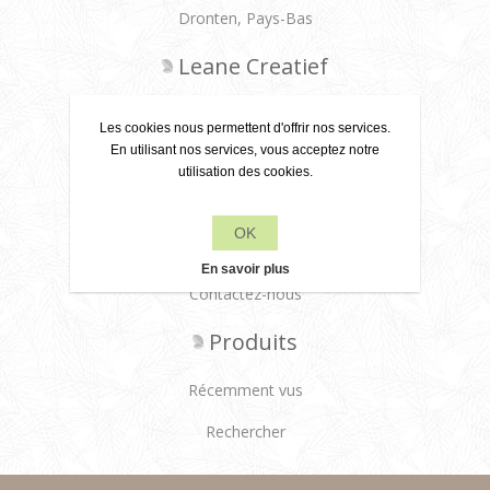
Dronten, Pays-Bas
Leane Creatief
Politique de confidentialité
Les cookies nous permettent d'offrir nos services.
En utilisant nos services, vous acceptez notre
À propos de nous
utilisation des cookies.
Conditions de livraison
OK
Service client
En savoir plus
Contactez-nous
Produits
Récemment vus
Rechercher