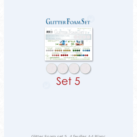
Glitter Foam set 5, 4 feuilles A4 Blanc