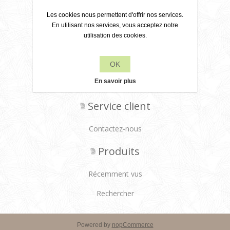
Les cookies nous permettent d'offrir nos services.
Leane Creatief
En utilisant nos services, vous acceptez notre
utilisation des cookies.
Politique de confidentialité
À propos de nous
OK
En savoir plus
Conditions de livraison
Service client
Contactez-nous
Produits
Récemment vus
Rechercher
Powered by
nopCommerce