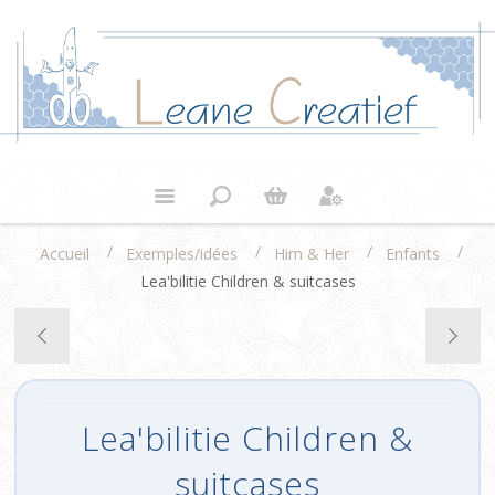
/
/
/
/
Accueil
Exemples/idées
Him & Her
Enfants
Lea'bilitie Children & suitcases
Lea'bilitie Children &
suitcases