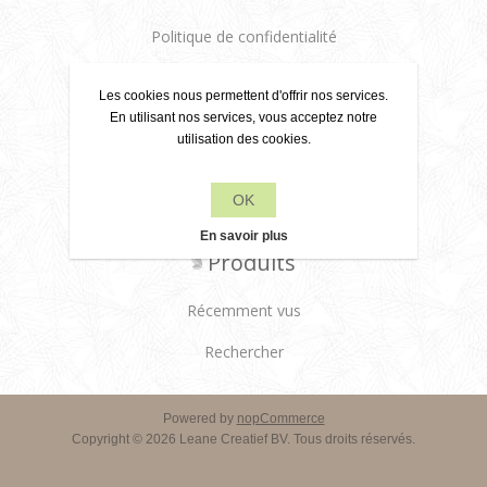
Politique de confidentialité
À propos de nous
Les cookies nous permettent d'offrir nos services.
Conditions de livraison
En utilisant nos services, vous acceptez notre
utilisation des cookies.
Service client
OK
Contactez-nous
En savoir plus
Produits
Récemment vus
Rechercher
Powered by
nopCommerce
Copyright © 2026 Leane Creatief BV. Tous droits réservés.