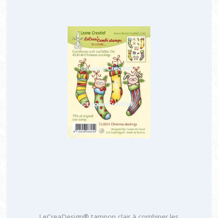
LeCreaDesign® tampon clair à combiner les