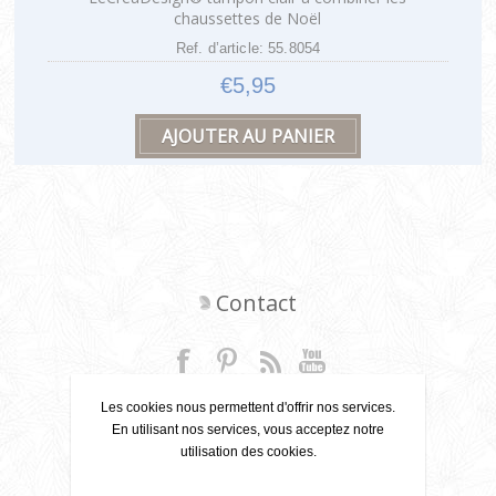
chaussettes de Noël
Ref. d’article: 55.8054
€5,95
Contact
+31 6 22 79 49 42
Les cookies nous permettent d'offrir nos services.
En utilisant nos services, vous acceptez notre
info[at]leanecreatief.com
utilisation des cookies.
Dronten, Pays-Bas