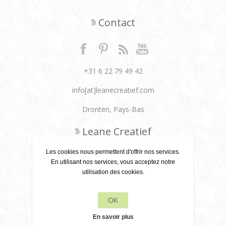
Contact
+31 6 22 79 49 42
info[at]leanecreatief.com
Dronten, Pays-Bas
Leane Creatief
Les cookies nous permettent d'offrir nos services.
Politique de confidentialité
En utilisant nos services, vous acceptez notre
À propos de nous
utilisation des cookies.
Conditions de livraison
OK
Service client
En savoir plus