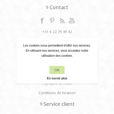
Contact
+31 6 22 79 49 42
info[at]leanecreatief.com
Les cookies nous permettent d'offrir nos services.
Dronten, Pays-Bas
En utilisant nos services, vous acceptez notre
utilisation des cookies.
Leane Creatief
OK
Politique de confidentialité
En savoir plus
À propos de nous
Conditions de livraison
Service client