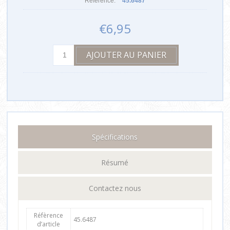
Référence:
45.6487
€6,95
Spécifications
Résumé
Contactez nous
Réfèrence
45.6487
d’article