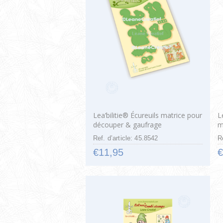
Lea’bilitie® Écureuils matrice pour
L
découper & gaufrage
m
g
Ref. d’article: 45.8542
R
€11,95
€