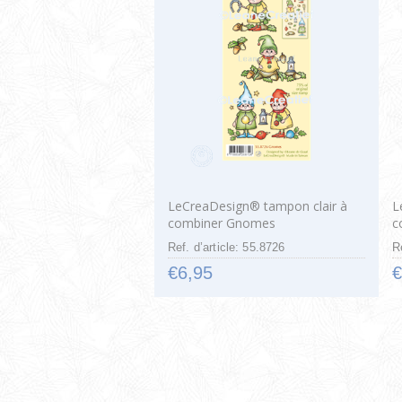
LeCreaDesign® tampon clair à
L
combiner Gnomes
c
Ref. d’article: 55.8726
R
€6,95
€