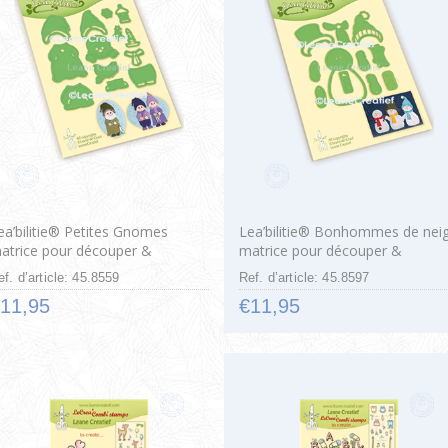
ea’bilitie® Petites Gnomes
Lea’bilitie® Bonhommes de nei
atrice pour découper &
matrice pour découper &
aufrage
gaufrage
ef. d’article: 45.8559
Ref. d’article: 45.8597
11,95
€11,95