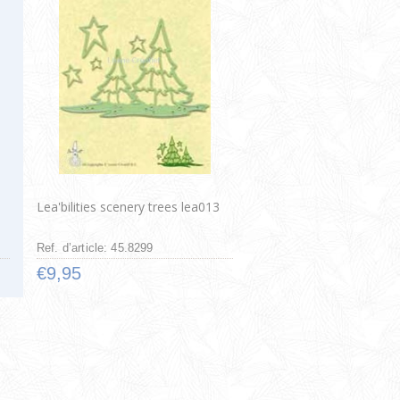
Lea'bilities scenery trees lea013
Ref. d’article: 45.8299
€9,95