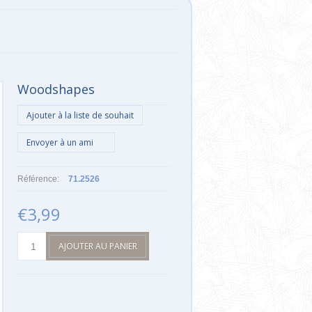
Woodshapes
Référence:
71.2526
€3,99