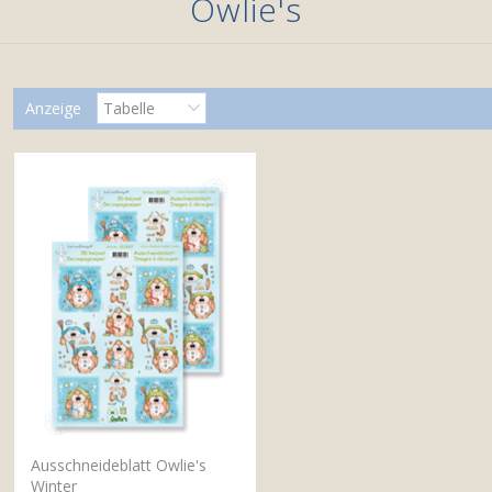
Owlie's
Anzeige
Tabelle
Ausschneideblatt Owlie's
Winter