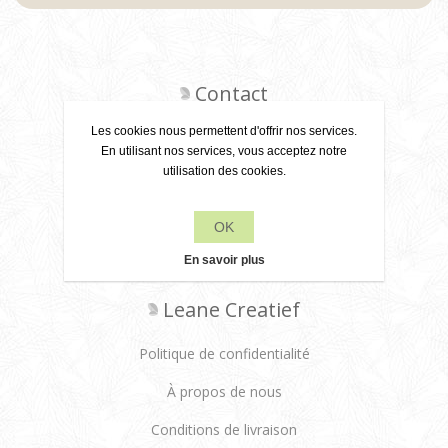
Contact
Les cookies nous permettent d'offrir nos services.
En utilisant nos services, vous acceptez notre
utilisation des cookies.
+31 6 22 79 49 42
info[at]leanecreatief.com
OK
En savoir plus
Dronten, Pays-Bas
Leane Creatief
Politique de confidentialité
À propos de nous
Conditions de livraison