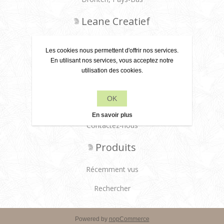
Leane Creatief
Politique de confidentialité
Les cookies nous permettent d'offrir nos services.
En utilisant nos services, vous acceptez notre
À propos de nous
utilisation des cookies.
Conditions de livraison
OK
Service client
En savoir plus
Contactez-nous
Produits
Récemment vus
Rechercher
Powered by
nopCommerce