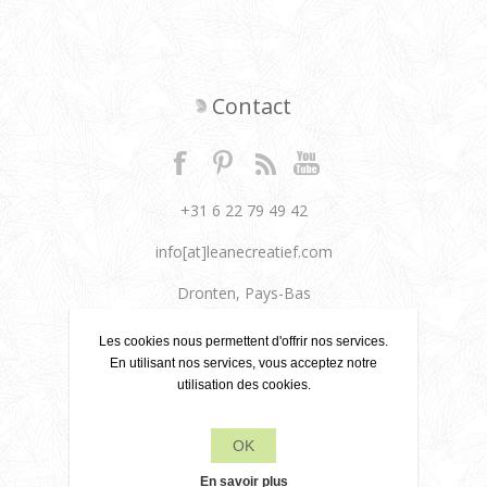
Contact
+31 6 22 79 49 42
info[at]leanecreatief.com
Dronten, Pays-Bas
Leane Creatief
Les cookies nous permettent d'offrir nos services.
En utilisant nos services, vous acceptez notre
utilisation des cookies.
Politique de confidentialité
À propos de nous
OK
Conditions de livraison
En savoir plus