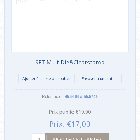
SET:MultiDie&Clearstamp
Référence:
45.5664 & 55.5749
Prix public:
€19,90
Prix:
€17,00