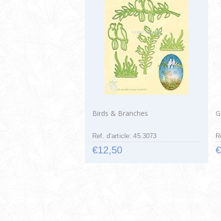
Birds & Branches
G
Ref. d’article: 45.3073
R
€12,50
€