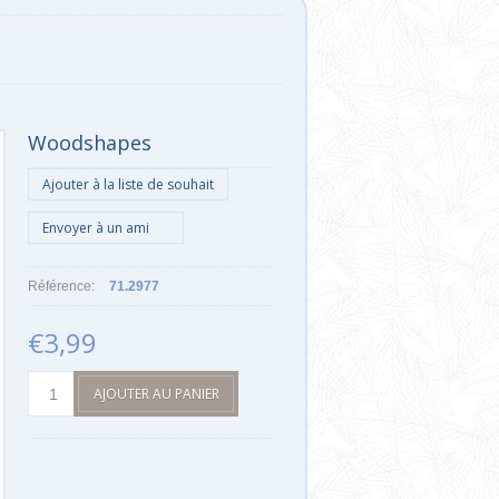
Woodshapes
Référence:
71.2977
€3,99