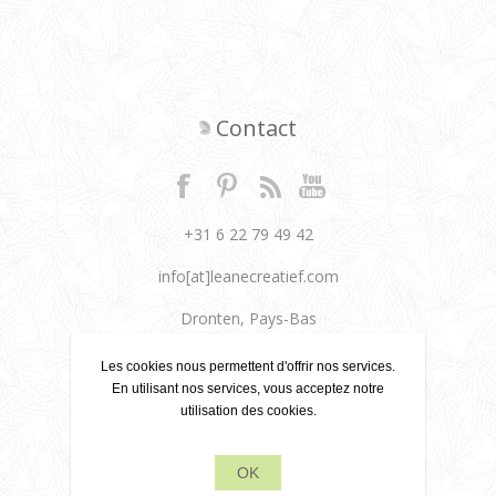
Contact
+31 6 22 79 49 42
info[at]leanecreatief.com
Dronten, Pays-Bas
Leane Creatief
Les cookies nous permettent d'offrir nos services.
En utilisant nos services, vous acceptez notre
utilisation des cookies.
Politique de confidentialité
À propos de nous
OK