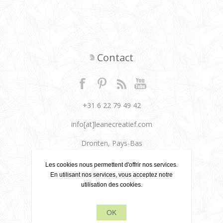
Contact
+31 6 22 79 49 42
info[at]leanecreatief.com
Dronten, Pays-Bas
Leane Creatief
Les cookies nous permettent d'offrir nos services.
En utilisant nos services, vous acceptez notre
utilisation des cookies.
Politique de confidentialité
À propos de nous
OK