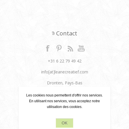
Contact
+31 6 22 79 49 42
info[at]leanecreatief.com
Dronten, Pays-Bas
Leane Creatief
Les cookies nous permettent d'offrir nos services.
En utilisant nos services, vous acceptez notre
utilisation des cookies.
Politique de confidentialité
À propos de nous
OK