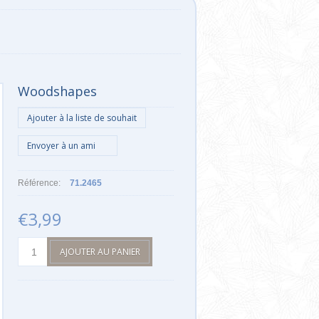
Woodshapes
Référence:
71.2465
€3,99