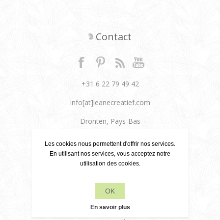
Contact
+31 6 22 79 49 42
info[at]leanecreatief.com
Dronten, Pays-Bas
Leane Creatief
Les cookies nous permettent d'offrir nos services.
En utilisant nos services, vous acceptez notre
Politique de confidentialité
utilisation des cookies.
À propos de nous
OK
Conditions de livraison
En savoir plus