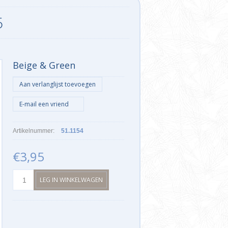
5
Beige & Green
Artikelnummer:
51.1154
€3,95