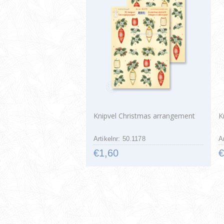
Knipvel Christmas arrangement
K
Artikelnr: 50.1178
A
€1,60
€