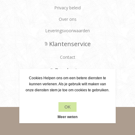
Privacy beleid
Over ons
Leveringsvoorwaarden
Klantenservice
Contact
Producten
Cookies Helpen ons om een betere diensten te
Recente items
kunnen verlenen. Als je gebruik wilt maken van
onze diensten stem je toe om cookies te gebruiken.
Zoek
OK
Powered by
nopCommerce
Meer weten
Copyright © - 2026 Leane Creatief BV