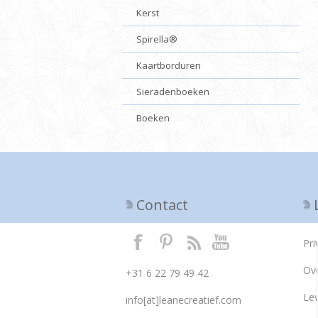
Kerst
Spirella®
Kaartborduren
Sieradenboeken
Boeken
Contact
Pri
Ov
+31 6 22 79 49 42
Le
info[at]leanecreatief.com