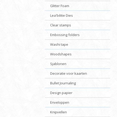
Glitter Foam
Lea'bilitie Dies
Clear stamps
Embossing folders
Washi tape
Woodshapes
Sjablonen
Decoratie voor kaarten
Bullet Journaling
Design papier
Enveloppen
Knipvellen