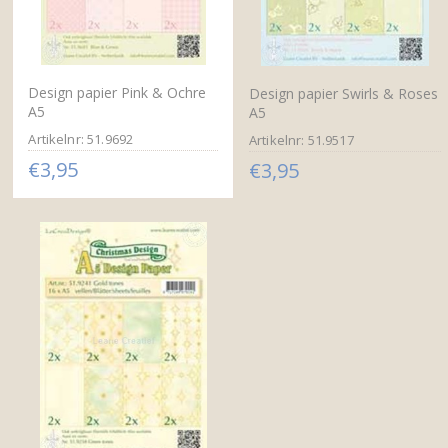
Design papier Pink & Ochre
Design papier Swirls & Roses
A5
A5
Artikelnr: 51.9692
Artikelnr: 51.9517
€3,95
€3,95