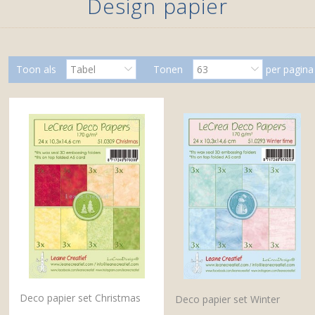
Design papier
Toon als
Tabel
Tonen
63
per pagina
Deco papier set Christmas
Deco papier set Winter