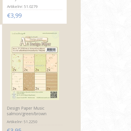
Artikelnr: 51.0279
€3,99
Design Paper Music
salmon/green/brown
Artikelnr: 51.2250
€3,95