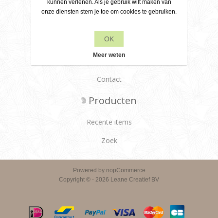
kunnen verlenen. Als je gebruik wilt maken van
onze diensten stem je toe om cookies te gebruiken.
Over ons
Leveringsvoorwaarden
OK
Klantenservice
Meer weten
Contact
Producten
Recente items
Zoek
Powered by
nopCommerce
Copyright © - 2026 Leane Creatief BV