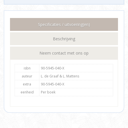
Specificaties / uitvoering(en)
Beschrijving
Neem contact met ons op
isbn
90-5945-040-X
auteur
L. de Graaf & L. Mattens
extra
90-5945-040-X
eenheid
Per boek