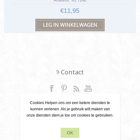
Artikelnr: 45.7248
€11,95
Contact
+31 6 22 79 49 42
Cookies Helpen ons om een betere diensten te
kunnen verlenen. Als je gebruik wilt maken van
info[at]leanecreatief.com
onze diensten stem je toe om cookies te gebruiken.
Dronten, Nederland
OK
Leane Creatief