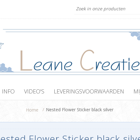
INFO
VIDEO'S
LEVERINGSVOORWAARDEN
MI
/
Nested Flower Sticker black silver
Home
ested Flower Sticker black silv