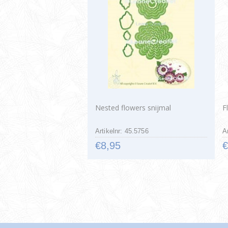
Nested flowers snijmal
F
Artikelnr: 45.5756
A
€8,95
€