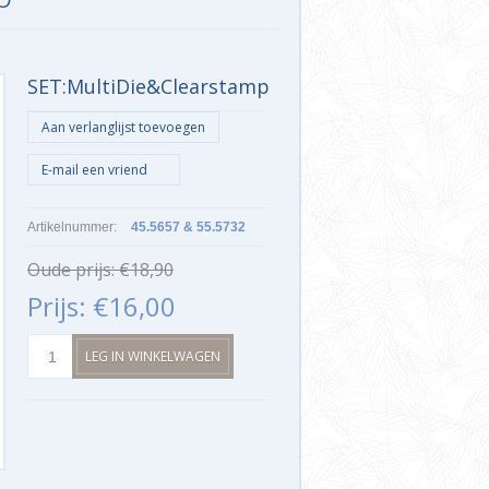
SET:MultiDie&Clearstamp
Artikelnummer:
45.5657 & 55.5732
Oude prijs:
€18,90
Prijs:
€16,00