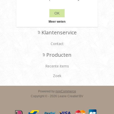
Privacy beleid
Over ons
OK
Leveringsvoorwaarden
Meer weten
Klantenservice
Contact
Producten
Recente items
Zoek
Powered by
nopCommerce
Copyright © - 2026 Leane Creatief BV