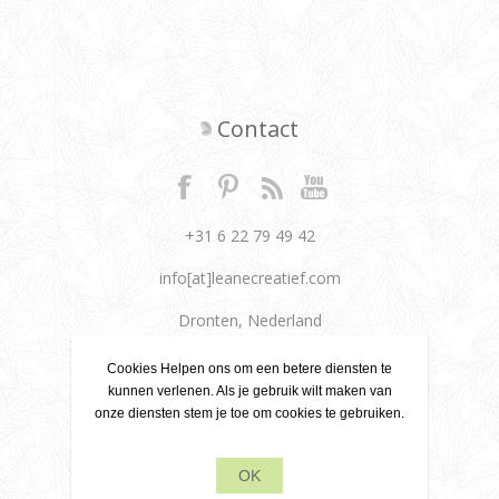
Contact
+31 6 22 79 49 42
info[at]leanecreatief.com
Dronten, Nederland
Leane Creatief
Cookies Helpen ons om een betere diensten te
kunnen verlenen. Als je gebruik wilt maken van
onze diensten stem je toe om cookies te gebruiken.
Privacy beleid
Over ons
OK