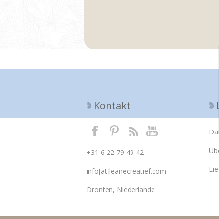
Nächste
Kontakt
Da
Üb
+31 6 22 79 49 42
Li
info[at]leanecreatief.com
Dronten, Niederlande