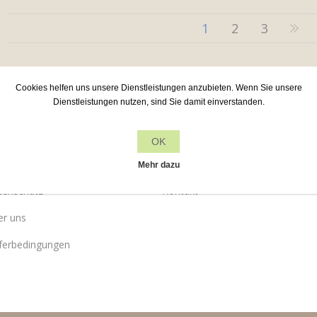
1
2
3
Cookies helfen uns unsere Dienstleistungen anzubieten. Wenn Sie unsere
Dienstleistungen nutzen, sind Sie damit einverstanden.
OK
Leane Creatief
Kundendienst
Mehr dazu
tenschutz
Kontakt
er uns
eferbedingungen