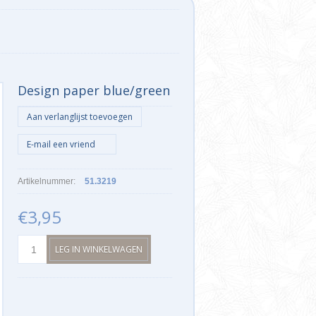
n
Design paper blue/green
Artikelnummer:
51.3219
€3,95