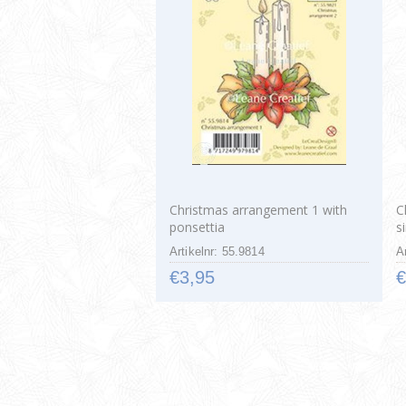
Christmas arrangement 1 with
C
ponsettia
s
Artikelnr: 55.9814
A
€3,95
€