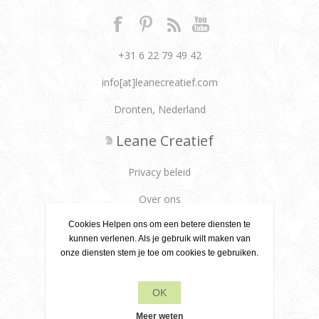
+31 6 22 79 49 42
info[at]leanecreatief.com
Dronten, Nederland
Leane Creatief
Privacy beleid
Over ons
Leveringsvoorwaarden
Cookies Helpen ons om een betere diensten te
kunnen verlenen. Als je gebruik wilt maken van
Klantenservice
onze diensten stem je toe om cookies te gebruiken.
Contact
OK
Meer weten