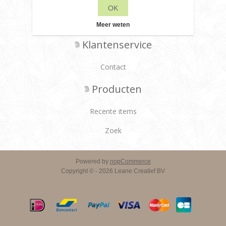
Over ons
OK
Leveringsvoorwaarden
Meer weten
Klantenservice
Contact
Producten
Recente items
Zoek
Powered by
nopCommerce
Copyright © - 2026 Leane Creatief BV