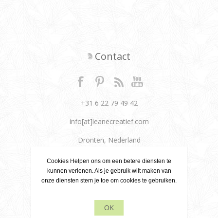
Contact
+31 6 22 79 49 42
info[at]leanecreatief.com
Dronten, Nederland
Leane Creatief
Cookies Helpen ons om een betere diensten te
kunnen verlenen. Als je gebruik wilt maken van
onze diensten stem je toe om cookies te gebruiken.
Privacy beleid
Over ons
OK