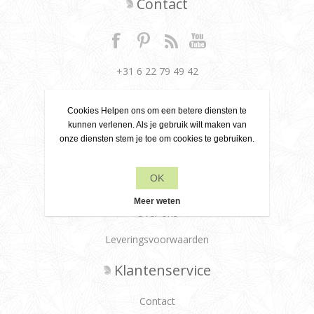
Contact
+31 6 22 79 49 42
info[at]leanecreatief.com
Cookies Helpen ons om een betere diensten te
Dronten, Nederland
kunnen verlenen. Als je gebruik wilt maken van
onze diensten stem je toe om cookies te gebruiken.
Leane Creatief
OK
Privacy beleid
Meer weten
Over ons
Leveringsvoorwaarden
Klantenservice
Contact