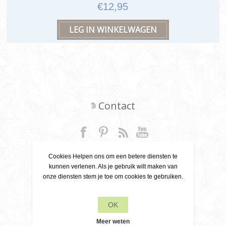
€12,95
Contact
+31 6 22 79 49 42
Cookies Helpen ons om een betere diensten te
kunnen verlenen. Als je gebruik wilt maken van
info[at]leanecreatief.com
onze diensten stem je toe om cookies te gebruiken.
Dronten, Nederland
OK
Leane Creatief
Meer weten