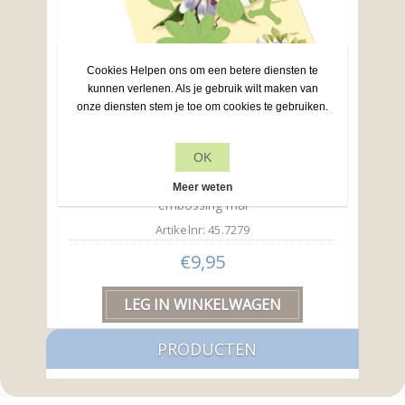
Cookies Helpen ons om een betere diensten te
kunnen verlenen. Als je gebruik wilt maken van
onze diensten stem je toe om cookies te gebruiken.
OK
Lea’bilitie® Multi die 021 Passiebloem snij en
Meer weten
embossing mal
Artikelnr: 45.7279
€9,95
PRODUCTEN