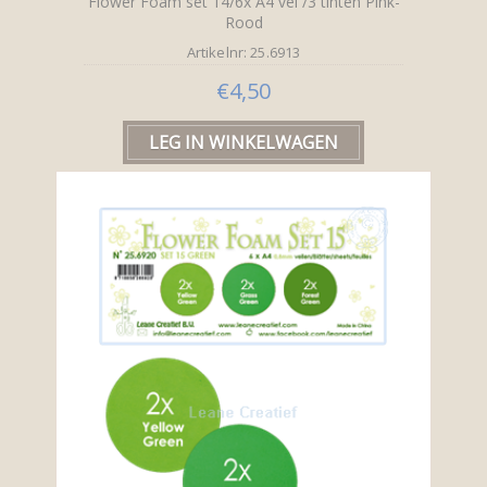
Flower Foam set 14/6x A4 vel /3 tinten Pink-
Rood
Artikelnr: 25.6913
€4,50