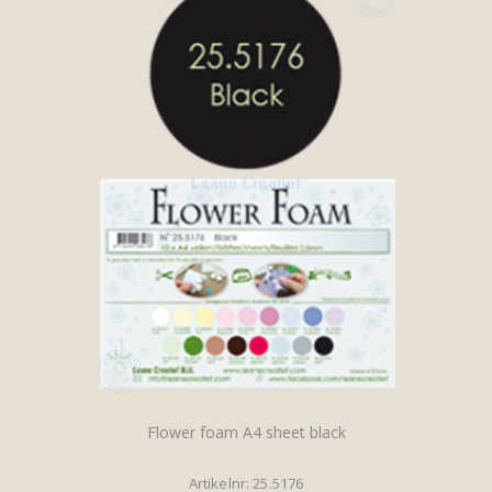
Flower foam A4 sheet black
Artikelnr: 25.5176