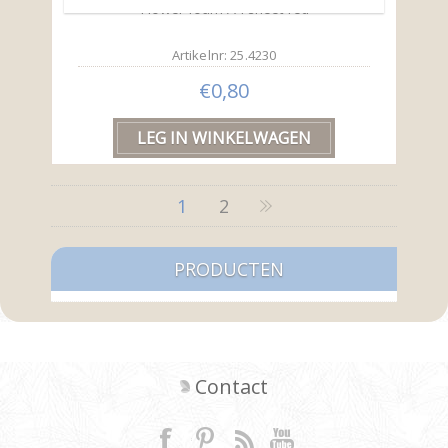
Flower foam A4 sheet red
Artikelnr: 25.4230
€0,80
1
2
PRODUCTEN
Contact