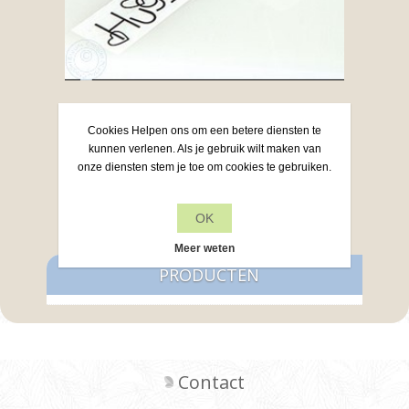
Washi tape Engelse teksten “Hugs”, 20mm x
5m.
Cookies Helpen ons om een betere diensten te
kunnen verlenen. Als je gebruik wilt maken van
Artikelnr: 61.7170
onze diensten stem je toe om cookies te gebruiken.
€3,50
OK
Meer weten
PRODUCTEN
Contact